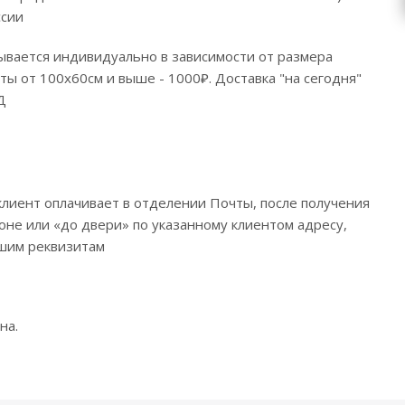
ссии
тывается индивидуально в зависимости от размера
ты от 100х60см и выше - 1000₽. Доставка "на сегодня"
Д
клиент оплачивает в отделении Почты, после получения
оне или «до двери» по указанному клиентом адресу,
ашим реквизитам
на.