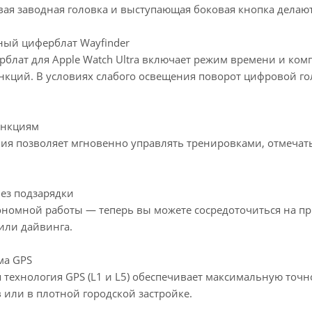
ая заводная головка и выступающая боковая кнопка делают
ый циферблат Wayfinder
лат для Apple Watch Ultra включает режим времени и комп
кций. В условиях слабого освещения поворот цифровой го
ункциям
ия позволяет мгновенно управлять тренировками, отмечать
без подзарядки
ономной работы — теперь вы можете сосредоточиться на при
или дайвинга.
ма GPS
 технология GPS (L1 и L5) обеспечивает максимальную точ
в или в плотной городской застройке.