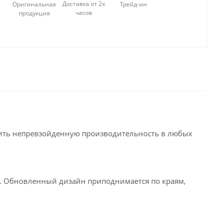
Доставка от 2х
Оригинальная
Трейд-ин
часов
продукция
чить непревзойденную производительность в любых
зии. Обновленный дизайн приподнимается по краям,