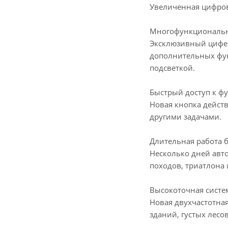
Увеличенная цифров
Многофункциональн
Эксклюзивный циферб
дополнительных фун
подсветкой.
Быстрый доступ к ф
Новая кнопка действ
другими задачами.
Длительная работа 
Несколько дней авт
походов, триатлона 
Высокоточная систе
Новая двухчастотная
зданий, густых лесо