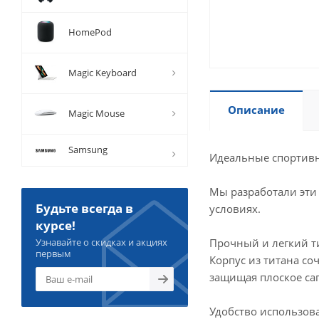
HomePod
Magic Keyboard
Описание
Magic Mouse
Samsung
Идеальные спортивн
Мы разработали эти
Будьте всегда в
условиях.
курсе!
Прочный и легкий т
Узнавайте о скидках и акциях
первым
Корпус из титана со
защищая плоское сап
Удобство использов