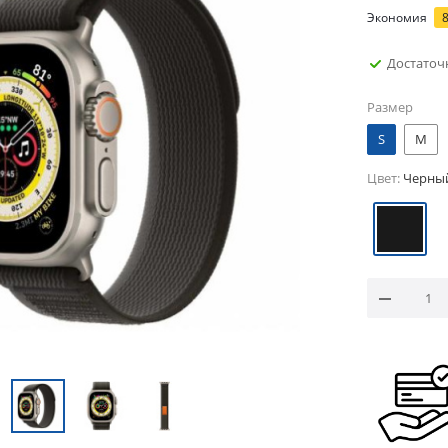
Экономия
Достаточ
Размер
S
M
Цвет:
Черны