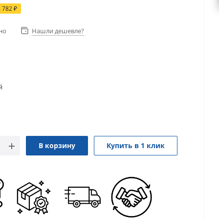
8 782
₽
но
Нашли дешевле?
й
В корзину
Купить в 1 клик