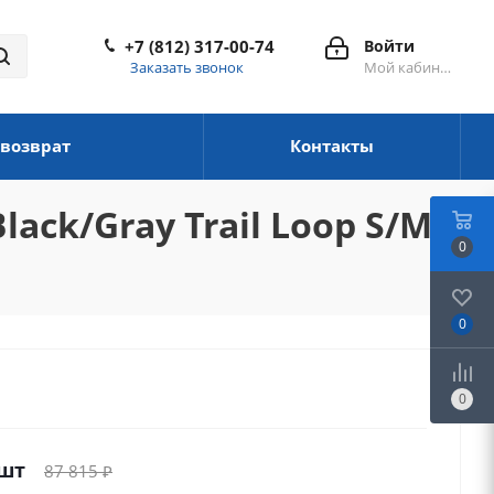
+7 (812) 317-00-74
Войти
Заказать звонок
Мой кабинет
 возврат
Контакты
ack/Gray Trail Loop S/M
0
0
0
/шт
87 815
₽