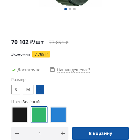
70 102
₽
/шт
77 891
₽
Экономия
7 789
₽
Достаточно
Нашли дешевле?
Размер
S
M
-
Цвет:
Зелёный
В корзину