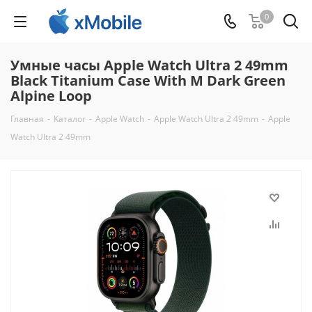
0
Умные часы Apple Watch Ultra 2 49mm
Black Titanium Case With M Dark Green
Alpine Loop
Главная
-
Каталог
-
Apple Watch
-
Apple Watch Ultra 2 49mm
-
Apple
Watch Ultra 2 49mm