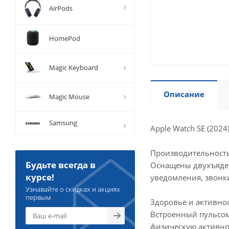
AirPods
HomePod
Magic Keyboard
Описание
Magic Mouse
Samsung
Apple Watch SE (20
Производительность
Будьте всегда в
Оснащены двухъядер
курсе!
уведомления, звонки
Узнавайте о скидках и акциях
первым
Здоровье и активнос
Встроенный пульсом
физическую активнос