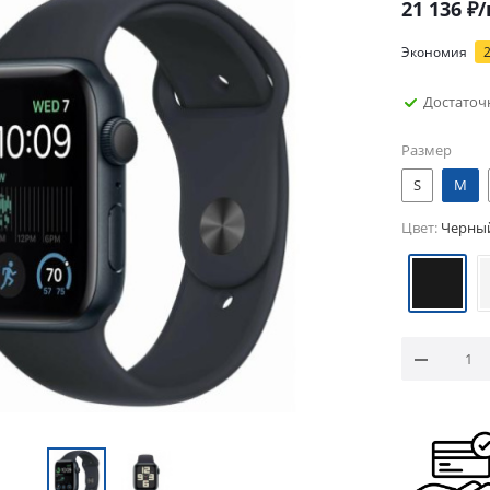
21 136
₽
Экономия
Достаточ
Размер
S
M
Цвет:
Черны