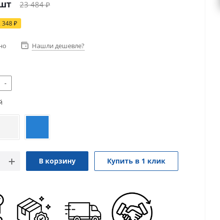
/шт
23 484
₽
2 348
₽
но
Нашли дешевле?
-
й
В корзину
Купить в 1 клик