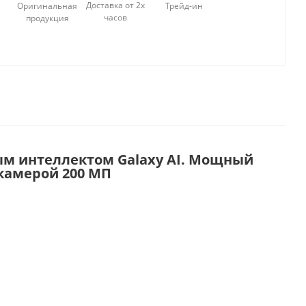
Доставка от 2х
Оригинальная
Трейд-ин
часов
продукция
ным интеллектом Galaxy AI. Мощный
 камерой 200 МП