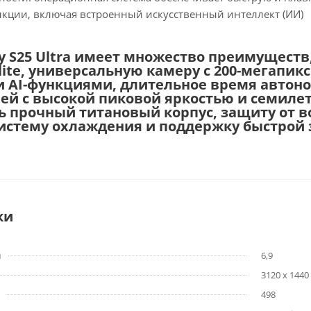
кции, включая встроенный искусственный интеллект (ИИ)
y S25 Ultra имеет множество преимущест
Elite, универсальную камеру с 200-мегап
 AI-функциями, длительное время автоно
ей с высокой пиковой яркостью и семиле
ь прочный титановый корпус, защиту от во
истему охлаждения и поддержку быстрой 
ки
м
6,9
3120 x 1440
498