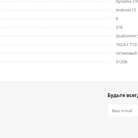
Dynamic L
Android 15
8
218
Qualcomm S
162,8 x 77,6 
титановый 
512Gb
Будьте всег