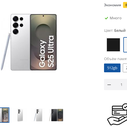
Экономия
Много
Цвет:
Белый
Объём памя
512gb