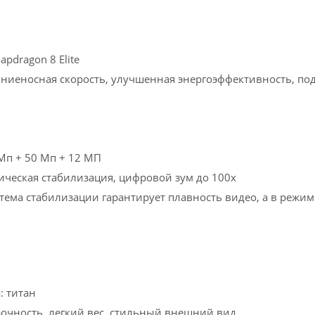
pdragon 8 Elite
ниеносная скорость, улучшенная энергоэффективность, по
Мп + 50 Мп + 12 МП
ическая стабилизация, цифровой зум до 100х
стема стабилизации гарантирует плавность видео, а в реж
: титан
очность, легкий вес, стильный внешний вид