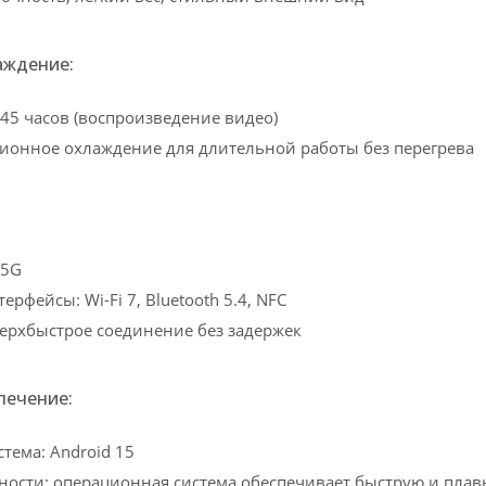
аждение:
 45 часов (воспроизведение видео)
ионное охлаждение для длительной работы без перегрева
 5G
рфейсы: Wi-Fi 7, Bluetooth 5.4, NFC
ерхбыстрое соединение без задержек
печение:
тема: Android 15
ости: операционная система обеспечивает быструю и плавн