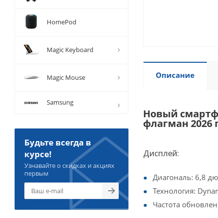
HomePod
Magic Keyboard
Описание
Magic Mouse
Samsung
Новый смартфо
флагман 2026 
Будьте всегда в
Дисплей:
курсе!
Узнавайте о скидках и акциях
первым
Диагональ: 6,8 д
Технология: Dyna
Частота обновлени