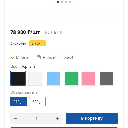
78 900
₽
/шт
87 667
₽
Экономия
8 767
₽
Много
Нашли дешевле?
Цвет:
Черный
Объём памяти
512gb
256gb
В корзину