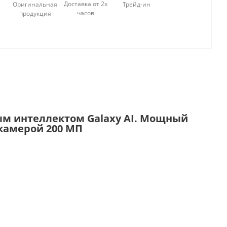
Доставка от 2х
Оригинальная
Трейд-ин
часов
продукция
ным интеллектом Galaxy AI. Мощный
 камерой 200 МП