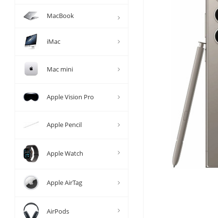
MacBook
iMac
Mac mini
Apple Vision Pro
Apple Pencil
Apple Watch
Apple AirTag
AirPods