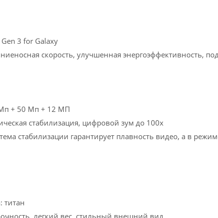
Gen 3 for Galaxy
ниеносная скорость, улучшенная энергоэффективность, по
Мп + 50 Мп + 12 МП
ическая стабилизация, цифровой зум до 100х
стема стабилизации гарантирует плавность видео, а в реж
: титан
очность, легкий вес, стильный внешний вид