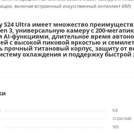
кции, включая встроенный искусственный интеллект (ИИ)
y S24 Ultra имеет множество преимущест
Gen 3, универсальную камеру с 200-мегап
 AI-функциями, длительное время автоно
ей с высокой пиковой яркостью и семиле
ь прочный титановый корпус, защиту от во
истему охлаждения и поддержку быстрой 
ки
м
6,8
3120x1440
505