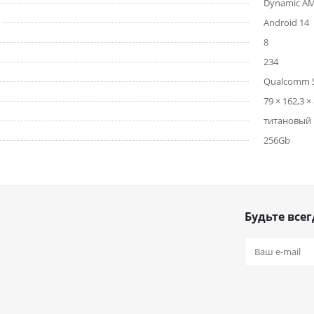
Dynamic A
Android 14
8
234
Qualcomm S
79 × 162,3 × 
титановый 
256Gb
Будьте всег