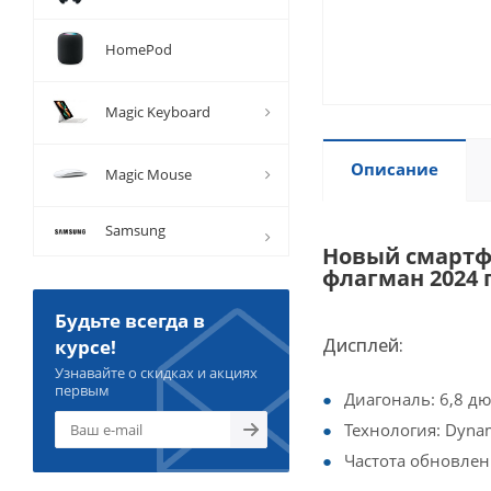
HomePod
Magic Keyboard
Описание
Magic Mouse
Samsung
Новый смартфо
флагман 2024 
Будьте всегда в
Дисплей:
курсе!
Узнавайте о скидках и акциях
первым
Диагональ: 6,8 д
Технология: Dyna
Частота обновлени