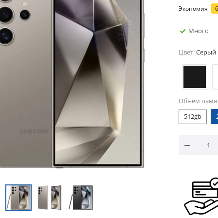
Экономия
Много
Цвет:
Серый
Объём памя
512gb