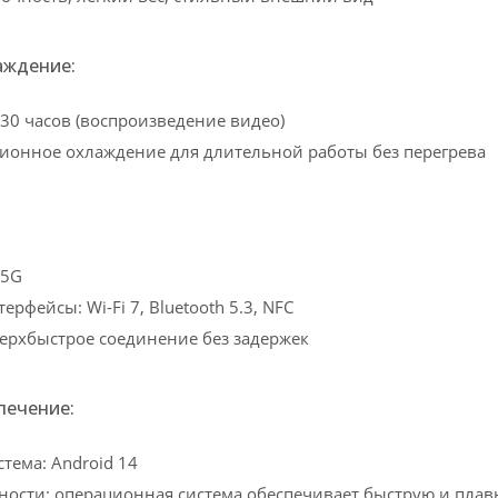
аждение:
 30 часов (воспроизведение видео)
ионное охлаждение для длительной работы без перегрева
 5G
рфейсы: Wi-Fi 7, Bluetooth 5.3, NFC
ерхбыстрое соединение без задержек
печение:
тема: Android 14
ости: операционная система обеспечивает быструю и плавн