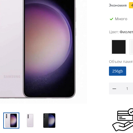
Экономия
Много
Цвет:
Фиоле
Объём памя
256gb