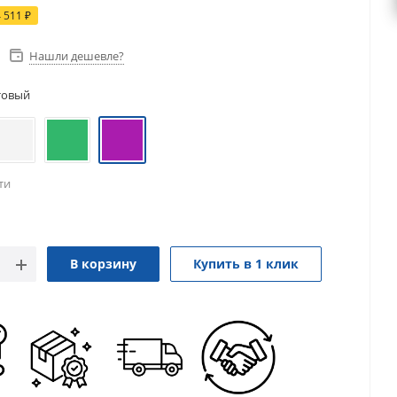
4 511
₽
Нашли дешевле?
товый
ти
В корзину
Купить в 1 клик