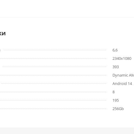
ки
м
6,6
2340x1080
393
Dynamic A
Android 14
8
195
256Gb