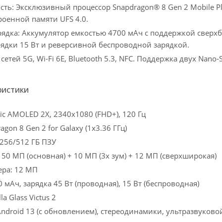
ь: Эксклюзивный процессор Snapdragon® 8 Gen 2 Mobile Pla
роенной памяти UFS 4.0.
рядка: Аккумулятор емкостью 4700 мАч с поддержкой сверхбы
ядки 15 Вт и реверсивной беспроводной зарядкой.
сетей 5G, Wi-Fi 6E, Bluetooth 5.3, NFC. Поддержка двух Nano
ристики
ic AMOLED 2X, 2340x1080 (FHD+), 120 Гц
gon 8 Gen 2 for Galaxy (1x3.36 ГГц)
 256/512 ГБ ПЗУ
50 МП (основная) + 10 МП (3x зум) + 12 МП (сверхширокая)
ера: 12 МП
 мАч, зарядка 45 Вт (проводная), 15 Вт (беспроводная)
la Glass Victus 2
ndroid 13 (с обновлением), стереодинамики, ультразвуково