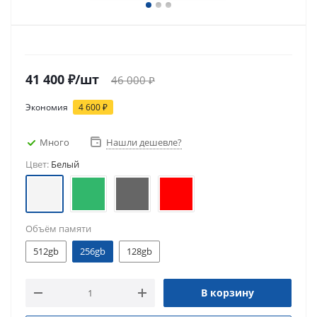
41 400
₽
/шт
46 000
₽
Экономия
4 600
₽
Много
Нашли дешевле?
Цвет:
Белый
Объём памяти
512gb
256gb
128gb
В корзину