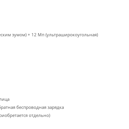
ческим зумом) + 12 Мп (ультраширокоугольная)
 лица
обратная беспроводная зарядка
риобретается отдельно)