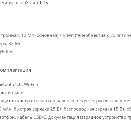
мяти: microSD до 1 ТБ
тройная, 12 Мп (основная) + 8 Мп (телеобъектив с 3x опти
ра: 32 Мп
@60fps
комплектация
etooth 5.0, Wi-Fi 6
воды и пыли
ащита: сканер отпечатков пальцев в экране, распознавание
 мАч, быстрая зарядка 25 Вт, беспроводная зарядка 15 Вт, 
артфон, кабель USB-C, документация (зарядное устройство п