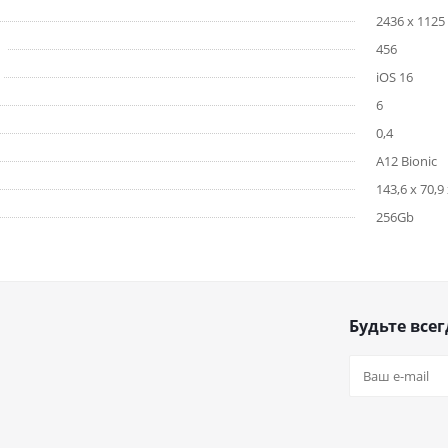
2436 x 1125
456
iOS 16
6
0,4
A12 Bionic
143,6 x 70,9 
256Gb
Будьте всег