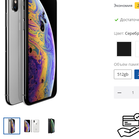
Экономия
Достаточ
Цвет:
Сереб
Объём памя
512gb