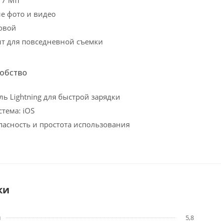
е фото и видео
овой
т для повседневной съемки
добство
ль Lightning для быстрой зарядки
тема: iOS
пасность и простота использования
ки
м
5,8