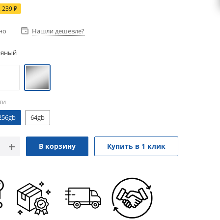
2 239
₽
но
Нашли дешевле?
ряный
ти
256gb
64gb
В корзину
Купить в 1 клик