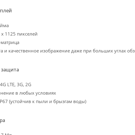
сплей
юйма
 x 1125 пикселей
-матрица
 и качественное изображение даже при больших углах об
и защита
4G LTE, 3G, 2G
инение в любых условиях
IP67 (устойчив к пыли и брызгам воды)
ра
 7 Мп