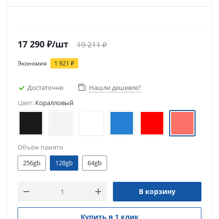
17 290
₽
/шт
19 211
₽
Экономия
1 921
₽
Достаточно
Нашли дешевле?
Цвет:
Коралловый
Объём памяти
256gb
128gb
64gb
В корзину
Купить в 1 клик