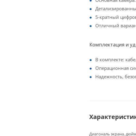
Детализированны
5-кратный цифро
Отличный вариан
Комплектация и у
В комплекте: кабе
Операционная сис
Надежность, безо
Характеристи
Диагональ экрана, дюй