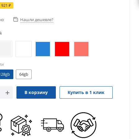
1 921
₽
но
Нашли дешевле?
й
ти
128gb
64gb
В корзину
Купить в 1 клик