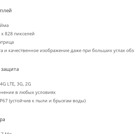
сплей
юйма
 x 828 пикселей
атрица
 и качественное изображение даже при больших углах об
и защита
4G LTE, 3G, 2G
инение в любых условиях
IP67 (устойчив к пыли и брызгам воды)
ра
 7 Мп