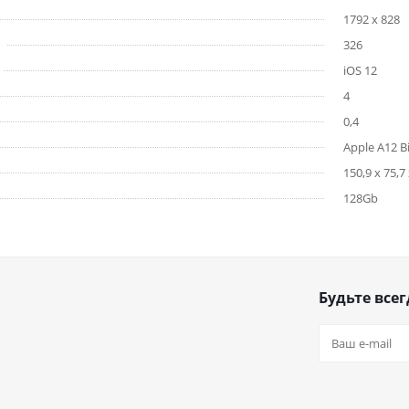
1792 x 828
326
iOS 12
4
0,4
Apple A12 B
150,9 x 75,7 
128Gb
Будьте всег