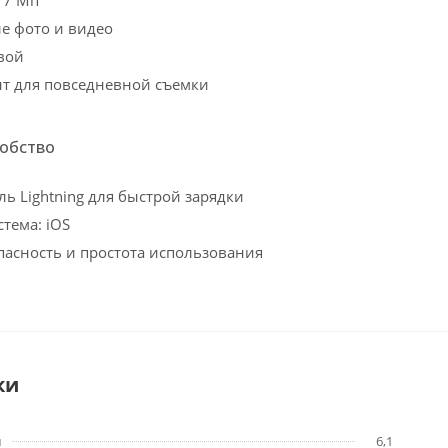
е фото и видео
вой
т для повседневной съемки
добство
ль Lightning для быстрой зарядки
тема: iOS
пасность и простота использования
ки
м
6,1