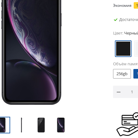
Экономия
Достаточ
Цвет:
Черны
Объём памя
256gb