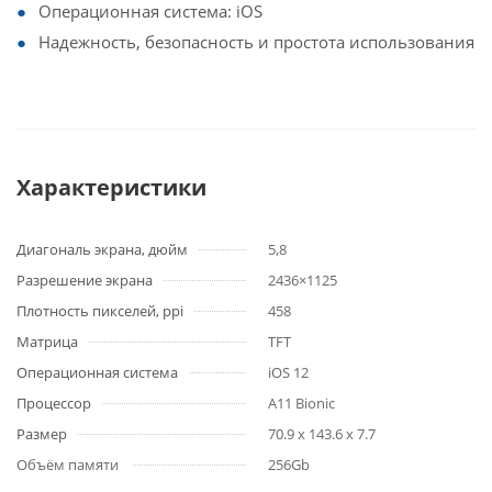
Операционная система: iOS
Надежность, безопасность и простота использования
Характеристики
Диагональ экрана, дюйм
5,8
Разрешение экрана
2436×1125
Плотность пикселей, ppi
458
Матрица
TFT
Операционная система
iOS 12
Процессор
А11 Bionic
Размер
70.9 x 143.6 x 7.7
Объём памяти
256Gb