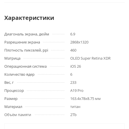
Характеристики
Диагональ экрана, дюйм
6.9
Разрешение экрана
2868x1320
Плотность пикселей, ppi
460
Матрица
OLED Super Retina XDR
Операционная система
iOS 26
Количество ядер
6
Вес, г
233
Процессор
A19 Pro
Размер
163.4x78x8.75 мм
Материал
титан
Объём памяти
2Tb