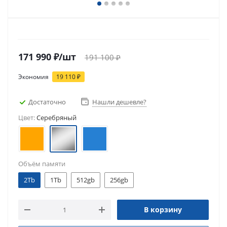
171 990
₽
/шт
191 100
₽
Экономия
19 110
₽
Достаточно
Нашли дешевле?
Цвет:
Серебряный
Объём памяти
2Tb
1Tb
512gb
256gb
В корзину