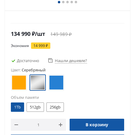
134 990
₽
/шт
149 989
₽
Экономия
14 999
₽
Достаточно
Нашли дешевле?
Цвет:
Серебряный
Объём памяти
1Tb
512gb
256gb
В корзину