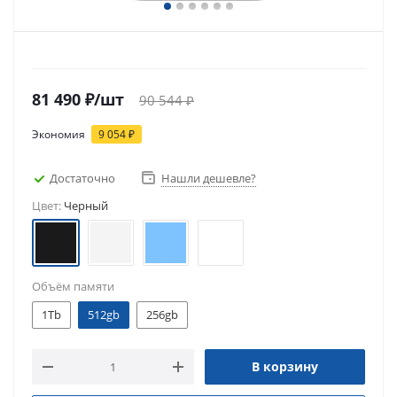
81 490
₽
/шт
90 544
₽
Экономия
9 054
₽
Достаточно
Нашли дешевле?
Цвет:
Черный
Объём памяти
1Tb
512gb
256gb
В корзину