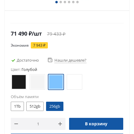
71 490
₽
/шт
79 433
₽
Экономия
7 943
₽
Достаточно
Нашли дешевле?
Цвет:
Голубой
Объём памяти
1Tb
512gb
256gb
В корзину