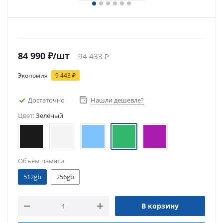
84 990
₽
/шт
94 433
₽
Экономия
9 443
₽
Достаточно
Нашли дешевле?
Цвет:
Зелёный
Объём памяти
512gb
256gb
В корзину