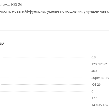
тема: iOS 26
ности: новые AI-функции, умные помощники, улучшенная 
ки
м
6.3
1206x2622
460
Super Reti
iOS 26
6
177
149.6x71.5