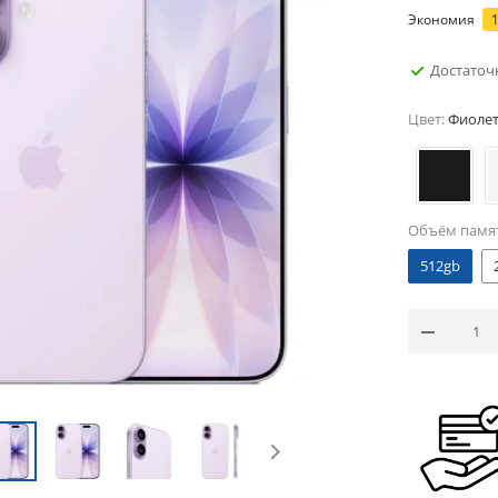
Экономия
Достаточ
Цвет:
Фиоле
Объём памя
512gb