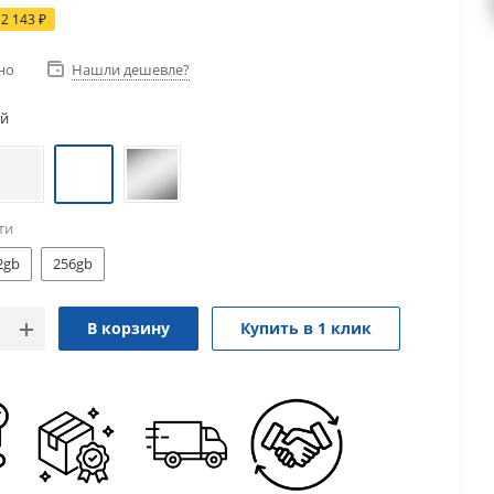
12 143
₽
но
Нашли дешевле?
й
ти
2gb
256gb
В корзину
Купить в 1 клик