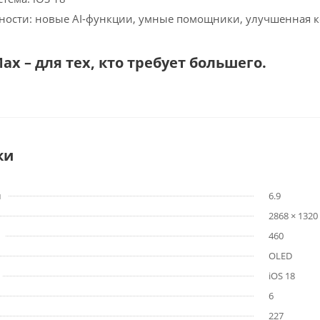
ности: новые AI-функции, умные помощники, улучшенная 
Max – для тех, кто требует большего.
ки
м
6.9
2868 × 1320
460
OLED
iOS 18
6
227