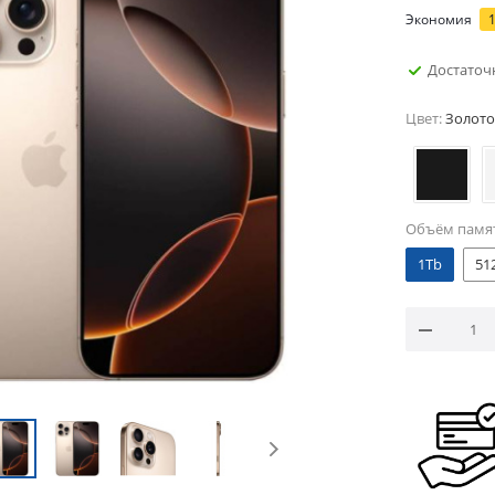
Экономия
Достаточ
Цвет:
Золото
Объём памя
1Tb
51