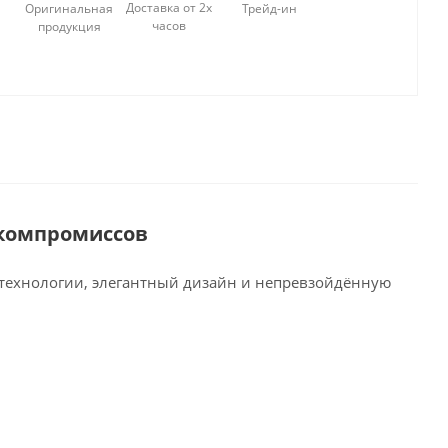
Доставка от 2х
Оригинальная
Трейд-ин
часов
продукция
 компромиссов
 технологии, элегантный дизайн и непревзойдённую