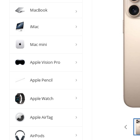
MacBook
iMac
Mac mini
Apple Vision Pro
Apple Pencil
Apple Watch
Apple AirTag
AirPods