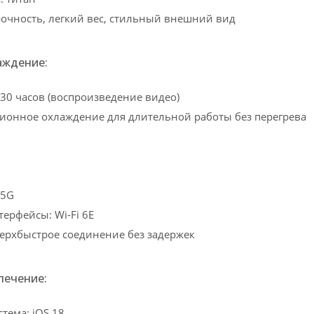
очность, легкий вес, стильный внешний вид
аждение:
 30 часов (воспроизведение видео)
ионное охлаждение для длительной работы без перегрева
 5G
ерфейсы: Wi-Fi 6E
ерхбыстрое соединение без задержек
печение:
тема: iOS 18