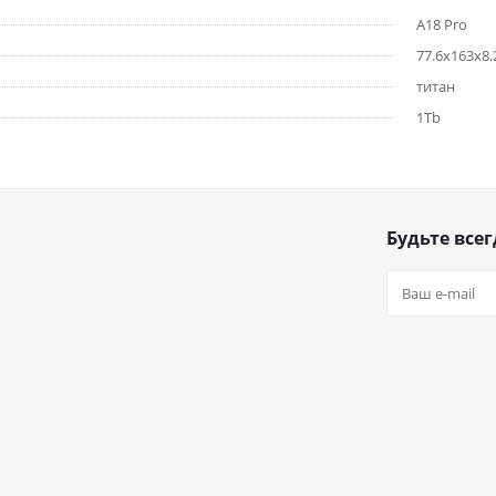
A18 Pro
77.6x163x8
титан
1Tb
Будьте всег