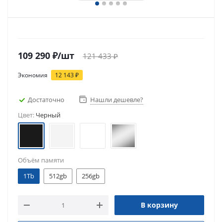
109 290
₽
/шт
121 433
₽
Экономия
12 143
₽
Достаточно
Нашли дешевле?
Цвет:
Черный
Объём памяти
1Tb
512gb
256gb
В корзину