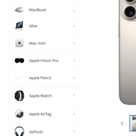
MacBook
iMac
Mac mini
Apple Vision Pro
Apple Pencil
Apple Watch
Apple AirTag
AirPods