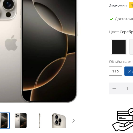
Экономия
Достаточ
Цвет:
Сереб
Объём памя
1Tb
51