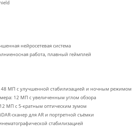
hield
чшенная нейросетевая система
олниеносная работа, плавный геймплей
: 48 МП с улучшенной стабилизацией и ночным режимом
мера: 12 МП с увеличенным углом обзора
 12 МП с 5-кратным оптическим зумом
iDAR-сканер для AR и портретной съёмки
кинематографической стабилизацией