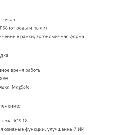
: титан
P68 (от воды и пыли)
ончённые рамки, эргономичная форма
дка:
нное время работы
 30W
ядка: MagSafe
печение:
тема: iOS 18
склюзивные функции, улучшенный ИИ