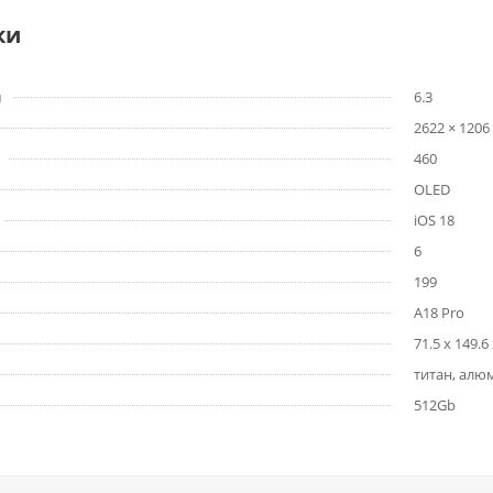
ки
м
6.3
2622 × 1206
460
OLED
iOS 18
6
199
A18 Pro
71.5 x 149.6 
титан, алю
512Gb