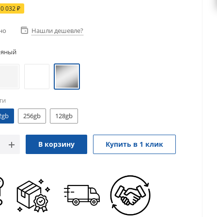
10 032
₽
но
Нашли дешевле?
ряный
ти
2gb
256gb
128gb
В корзину
Купить в 1 клик