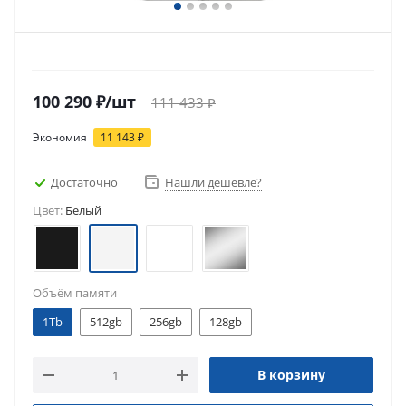
100 290
₽
/шт
111 433
₽
Экономия
11 143
₽
Достаточно
Нашли дешевле?
Цвет:
Белый
Объём памяти
1Tb
512gb
256gb
128gb
В корзину