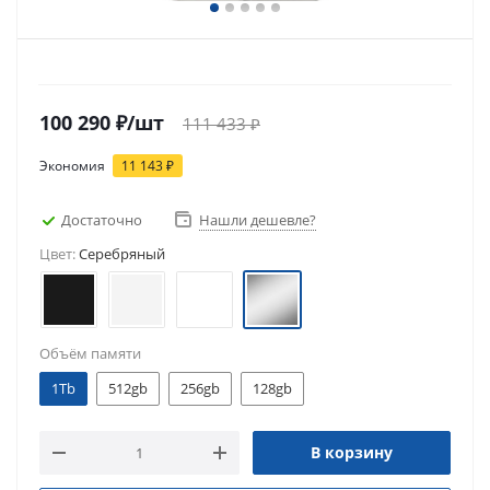
100 290
₽
/шт
111 433
₽
Экономия
11 143
₽
Достаточно
Нашли дешевле?
Цвет:
Серебряный
Объём памяти
1Tb
512gb
256gb
128gb
В корзину