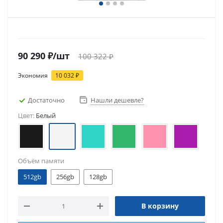
90 290
₽
/шт
100 322
₽
Экономия
10 032
₽
Достаточно
Нашли дешевле?
Цвет:
Белый
Объём памяти
512gb
256gb
128gb
В корзину