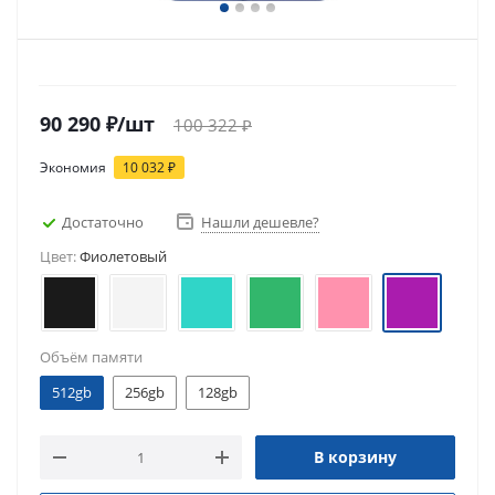
90 290
₽
/шт
100 322
₽
Экономия
10 032
₽
Достаточно
Нашли дешевле?
Цвет:
Фиолетовый
Объём памяти
512gb
256gb
128gb
В корзину