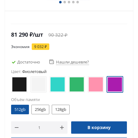
81 290
₽
/шт
90 322
₽
Экономия
9 032
₽
Достаточно
Нашли дешевле?
Цвет:
Фиолетовый
Объём памяти
512gb
256gb
128gb
В корзину