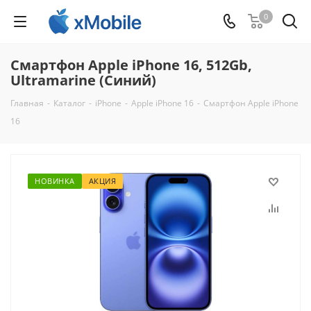
0
Смартфон Apple iPhone 16, 512Gb,
Ultramarine (Синий)
Главная
-
Каталог
-
iPhone
-
Apple iPhone 16
-
Смартфон Apple iPhone
16
НОВИНКА
АКЦИЯ