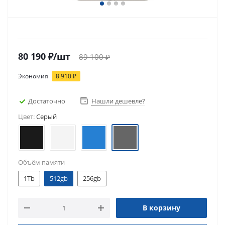
80 190
₽
/шт
89 100
₽
Экономия
8 910
₽
Достаточно
Нашли дешевле?
Цвет:
Серый
Объём памяти
1Tb
512gb
256gb
В корзину