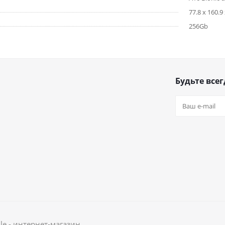
77.8 x 160.9 
256Gb
Будьте всег
le - интернет-магазин