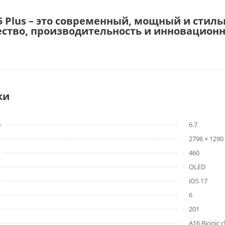
15 Plus – это современный, мощный и стил
ество, производительность и инновацион
ки
м
6.7
2796 × 1290
460
OLED
iOS 17
6
201
A16 Bionic c