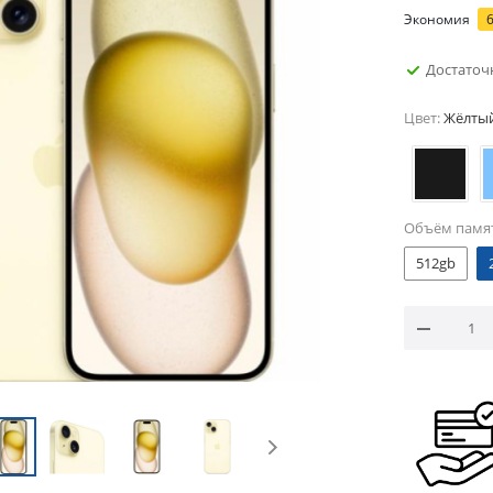
Экономия
Достаточ
Цвет:
Жёлты
Объём памя
512gb