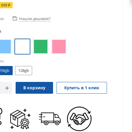
6 699
₽
но
Нашли дешевле?
й
ти
256gb
128gb
В корзину
Купить в 1 клик