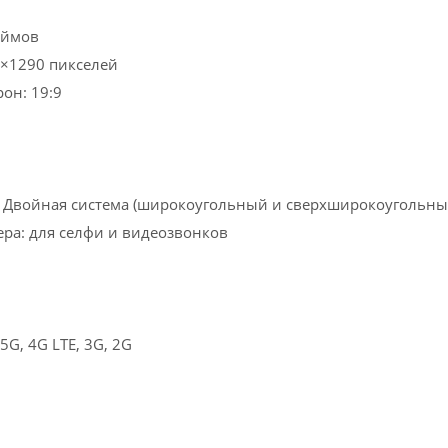
юймов
6×1290 пикселей
он: 19:9
: Двойная система (широкоугольный и сверхширокоугольны
ра: для селфи и видеозвонков
5G, 4G LTE, 3G, 2G