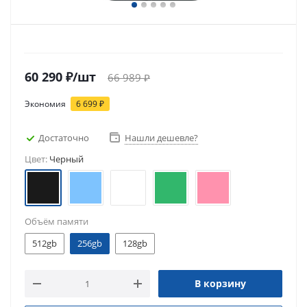
60 290
₽
/шт
66 989
₽
Экономия
6 699
₽
Достаточно
Нашли дешевле?
Цвет:
Черный
Объём памяти
512gb
256gb
128gb
В корзину