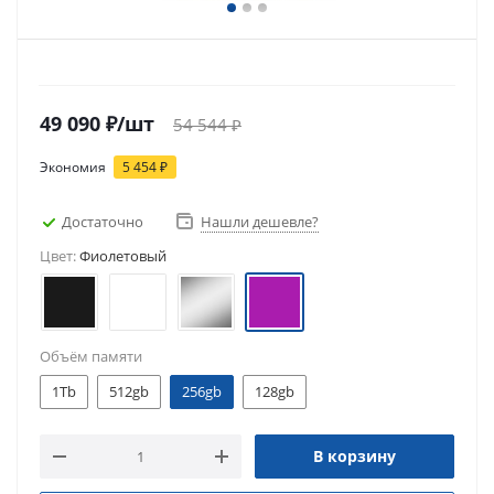
49 090
₽
/шт
54 544
₽
Экономия
5 454
₽
Достаточно
Нашли дешевле?
Цвет:
Фиолетовый
Объём памяти
1Tb
512gb
256gb
128gb
В корзину