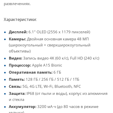
развлечениях.
Характеристики:
Дисплей:
6.1" OLED (2556 х 1179 пикселей)
Камеры:
Двойная основная камера 48 МП
(широкоугольный + сверхширокоугольный
объективы)
Видео:
Запись видео 4K (60 к/с), Full HD (240 к/с)
Процессор:
Apple A15 Bionic
Оперативная память:
6 ГБ
Память:
128 ГБ / 256 ГБ / 512 ГБ / 1ТБ
Связь:
5G, 4G LTE, Wi-Fi, Bluetooth, NFC
Защита:
IP68 (от пыли и воды), корпус из алюминия
и стекла
Аккумулятор:
3200 мА·ч (до 80 часов в режиме
музыки)