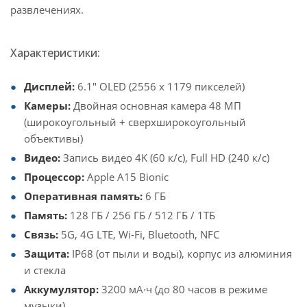
развлечениях.
Характеристики:
Дисплей:
6.1" OLED (2556 х 1179 пикселей)
Камеры:
Двойная основная камера 48 МП
(широкоугольный + сверхширокоугольный
объективы)
Видео:
Запись видео 4K (60 к/с), Full HD (240 к/с)
Процессор:
Apple A15 Bionic
Оперативная память:
6 ГБ
Память:
128 ГБ / 256 ГБ / 512 ГБ / 1ТБ
Связь:
5G, 4G LTE, Wi-Fi, Bluetooth, NFC
Защита:
IP68 (от пыли и воды), корпус из алюминия
и стекла
Аккумулятор:
3200 мА·ч (до 80 часов в режиме
музыки)