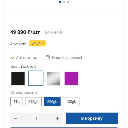
49 090
₽
/шт
54 544
₽
Экономия
5 454
₽
Достаточно
Нашли дешевле?
Цвет:
Золотой
Объём памяти
1Tb
512gb
256gb
128gb
В корзину