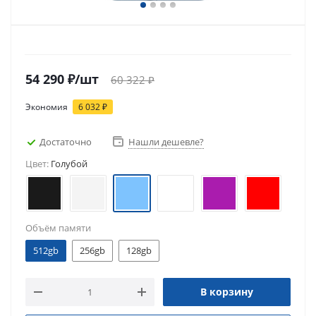
54 290
₽
/шт
60 322
₽
Экономия
6 032
₽
Достаточно
Нашли дешевле?
Цвет:
Голубой
Объём памяти
512gb
256gb
128gb
В корзину