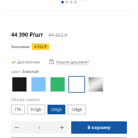
44 390
₽
/шт
49 322
₽
Экономия
4 932
₽
Достаточно
Нашли дешевле?
Цвет:
Золотой
Объём памяти
1Tb
512gb
256gb
128gb
В корзину