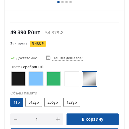
49 390
₽
/шт
54 878
₽
Экономия
5 488
₽
Достаточно
Нашли дешевле?
Цвет:
Серебряный
Объём памяти
1Tb
512gb
256gb
128gb
В корзину