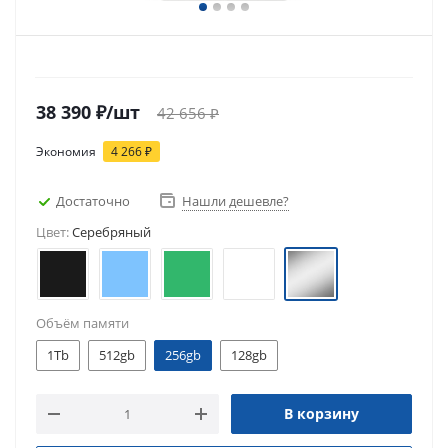
38 390
₽
/шт
42 656
₽
Экономия
4 266
₽
Достаточно
Нашли дешевле?
Цвет:
Серебряный
Объём памяти
1Tb
512gb
256gb
128gb
В корзину