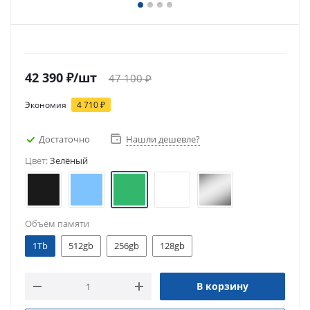
42 390
₽
/шт
47 100
₽
Экономия
4 710
₽
Достаточно
Нашли дешевле?
Цвет:
Зелёный
Объём памяти
1Tb
512gb
256gb
128gb
В корзину