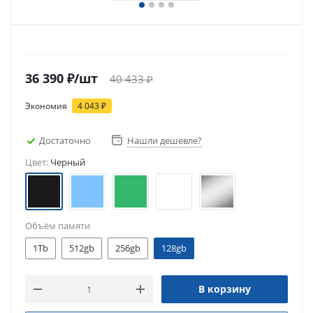
36 390
₽
/шт
40 433
₽
Экономия
4 043
₽
Достаточно
Нашли дешевле?
Цвет:
Черный
Объём памяти
1Tb
512gb
256gb
128gb
В корзину