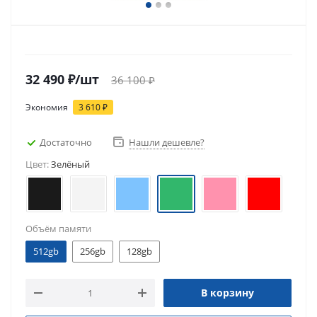
32 490
₽
/шт
36 100
₽
Экономия
3 610
₽
Достаточно
Нашли дешевле?
Цвет:
Зелёный
Объём памяти
512gb
256gb
128gb
В корзину