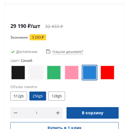
29 190
₽
/шт
32 433
₽
Экономия
3 243
₽
Достаточно
Нашли дешевле?
Цвет:
Синий
Объём памяти
512gb
256gb
128gb
В корзину
Купить в 1 клик