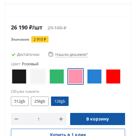
26 190
₽
/шт
29 100
₽
Экономия
2 910
₽
Достаточно
Нашли дешевле?
Цвет:
Розовый
Объём памяти
512gb
256gb
128gb
В корзину
Купить в 1 клик