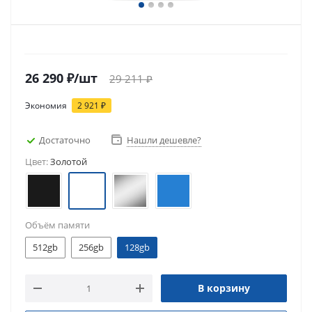
26 290
₽
/шт
29 211
₽
Экономия
2 921
₽
Достаточно
Нашли дешевле?
Цвет:
Золотой
Объём памяти
512gb
256gb
128gb
В корзину