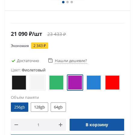
21 090
₽
/шт
23 433
₽
Экономия
2 343
₽
Достаточно
Нашли дешевле?
Цвет:
Фиолетовый
Объём памяти
256gb
128gb
64gb
В корзину