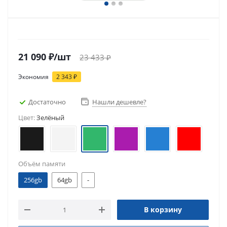
21 090
₽
/шт
23 433
₽
Экономия
2 343
₽
Достаточно
Нашли дешевле?
Цвет:
Зелёный
Объём памяти
256gb
64gb
-
В корзину