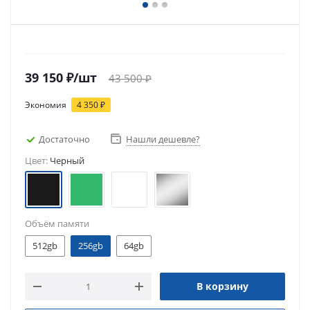
39 150
₽
/шт
43 500
₽
Экономия
4 350
₽
Достаточно
Нашли дешевле?
Цвет:
Черный
Объём памяти
512gb
256gb
64gb
В корзину