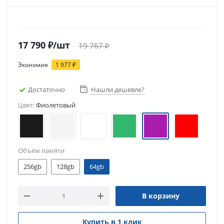
17 790
₽
/шт
19 767
₽
Экономия
1 977
₽
Достаточно
Нашли дешевле?
Цвет:
Фиолетовый
Объём памяти
256gb
128gb
64gb
В корзину
Купить в 1 клик