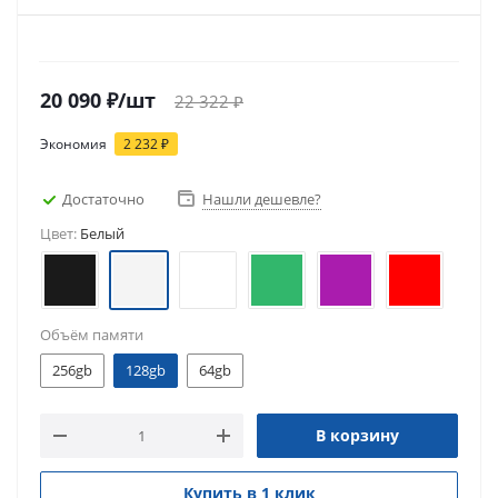
20 090
₽
/шт
22 322
₽
Экономия
2 232
₽
Достаточно
Нашли дешевле?
Цвет:
Белый
Объём памяти
256gb
128gb
64gb
В корзину
Купить в 1 клик