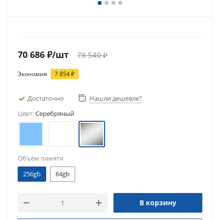
70 686
₽
/шт
78 540
₽
Экономия
7 854
₽
Достаточно
Нашли дешевле?
Цвет:
Серебряный
Объём памяти
256gb
64gb
В корзину