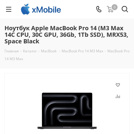
0
Ноутбук Apple MacBook Pro 14 (M3 Max
14C CPU, 30C GPU, 36Gb, 1Tb SSD), MRX53,
Space Black
Главная
-
Каталог
-
MacBook
-
MacBook Pro 14 M3 Max
-
MacBook Pro
14 M3 Max