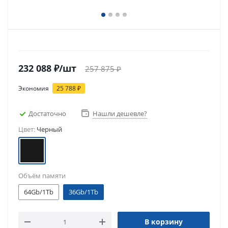
232 088
₽
/шт
257 875
₽
Экономия
25 788
₽
Достаточно
Нашли дешевле?
Цвет:
Черный
Объём памяти
64Gb/1Tb
36Gb/1Tb
В корзину